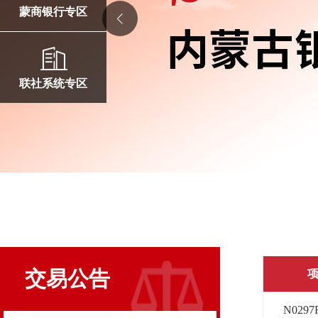
蒙商银行专区
联社系统专区
交易公告
N0297