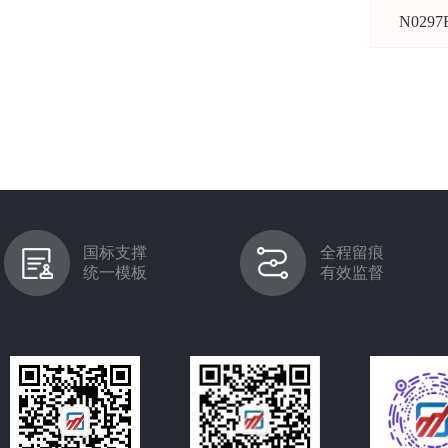
N0297
国标支撑
全程留痕
统一模板
有效监督