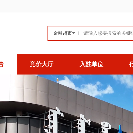
|
告
竞价大厅
入驻单位