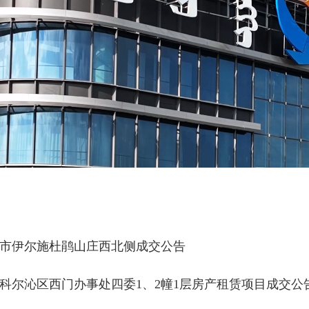
市伊尔施杜鹃山庄西北侧成交公告
科尔沁区西门办事处四委1、2幢1层房产租赁项目成交公