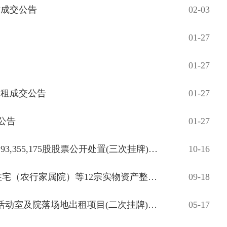
方成交公告
02-03
01-27
01-27
出租成交公告
01-27
公告
01-27
内蒙古银行呼和浩特新华广场支行持有的海航创新股份有限公司93,355,175股股票公开处置(三次挂牌)成交公告
10-16
内蒙古银行鄂尔多斯分行持有的位于鄂尔多斯市东胜区1-3-305住宅（农行家属院）等12宗实物资产整体转让（鄂尔多斯分行SPV剥离抵债资产打包处置）成交公告
09-18
通辽市科尔沁区霍林办事处三委472勘探队三层办公楼、老干部活动室及院落场地出租项目(二次挂牌)成交公告
05-17