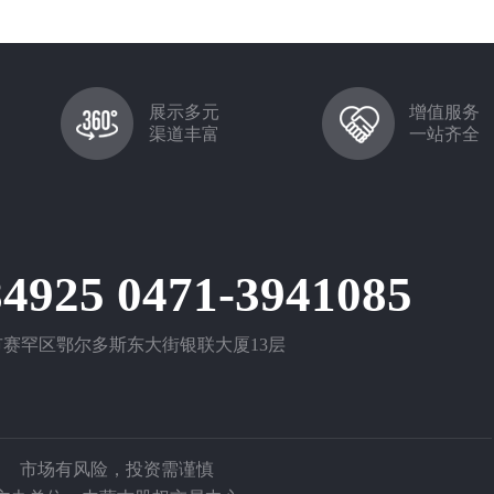
展示多元
增值服务
渠道丰富
一站齐全
84925 0471-3941085
赛罕区鄂尔多斯东大街银联大厦13层
市场有风险，投资需谨慎