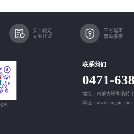
安全稳定
三方隔离
专业认证
双重保密
联系我们
0471-63
地址：内蒙古呼和浩特市
网址：www.nmgotc.com
维码